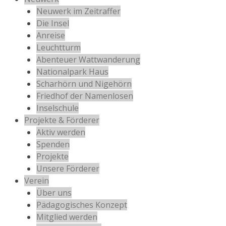
Neuwerk im Zeitraffer
Die Insel
Anreise
Leuchtturm
Abenteuer Wattwanderung
Nationalpark Haus
Scharhörn und Nigehörn
Friedhof der Namenlosen
Inselschule
Projekte & Förderer
Aktiv werden
Spenden
Projekte
Unsere Förderer
Verein
Über uns
Pädagogisches Konzept
Mitglied werden