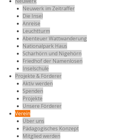
Neuwerk
Neuwerk im Zeitraffer
Die Insel
Anreise
Leuchtturm
Abenteuer Wattwanderung
Nationalpark Haus
Scharhörn und Nigehörn
Friedhof der Namenlosen
Inselschule
Projekte & Förderer
Aktiv werden
Spenden
Projekte
Unsere Förderer
Verein
Über uns
Pädagogisches Konzept
Mitglied werden